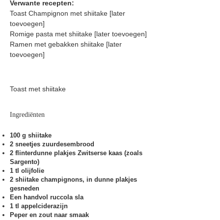
Verwante recepten:
Toast Champignon met shiitake [later
toevoegen]
Romige pasta met shiitake [later toevoegen]
Ramen met gebakken shiitake [later
toevoegen]
Toast met shiitake
Ingrediënten
100 g shiitake
2 sneetjes zuurdesembrood
2 flinterdunne plakjes Zwitserse kaas (zoals
Sargento)
1 tl olijfolie
2 shiitake champignons, in dunne plakjes
gesneden
Een handvol ruccola sla
1 tl appelciderazijn
Peper en zout naar smaak