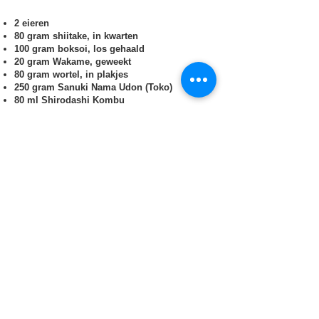
2 eieren
80 gram shiitake, in kwarten
100 gram boksoi, los gehaald
20 gram Wakame, geweekt
80 gram wortel, in plakjes
250 gram Sanuki Nama Udon (Toko)
80 ml Shirodashi Kombu
1 liter water
10 cm Hidaka Kombu
20 gram bonito vlokken
Steranijs, 3 stuks​
Bereiding
Doe de kombu samen met het water in een
pan en laat een nacht weken.
Breng het water zachtjes aan de kook met de
Shirodashi bouillon, steranijs en de peper.
Haal nu de kombu eruit.
Voeg de bonito vlokken toe en breng tegen
de kook, zet daarna gelijk het vuur uit.
Laat afkoelen en roer niet.
Doe de bouillon door een fijne zeef. De