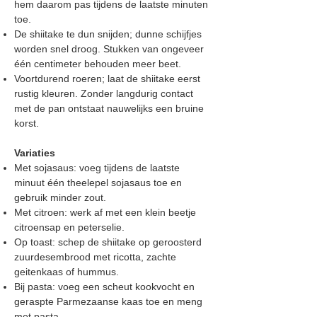
hem daarom pas tijdens de laatste minuten
toe.
De shiitake te dun snijden; d
unne schijfjes
worden snel droog. Stukken van ongeveer
één centimeter behouden meer beet.
Voortdurend roeren; l
aat de shiitake eerst
rustig kleuren. Zonder langdurig contact
met de pan ontstaat nauwelijks een bruine
korst.
Variaties
Met sojasaus: voeg tijdens de laatste
minuut één theelepel sojasaus toe en
gebruik minder zout.
Met citroen: werk af met een klein beetje
citroensap en peterselie.
Op toast: schep de shiitake op geroosterd
zuurdesembrood met ricotta, zachte
geitenkaas of hummus.
Bij pasta: voeg een scheut kookvocht en
geraspte Parmezaanse kaas toe en meng
met pasta.