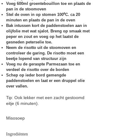
Voeg 600ml groentebouillon toe en plaats de
pan in de stoomoven
Stel de oven in op stomen 100⁰C. ca 20
minuten en plaats de pan in de oven
Bak intussen kort de paddenstoelen aan in
olijfolie met wat sjalot. Breng op smaak met
peper en zout en voeg op het laatst de
gesneden peterselie toe.
Neem de risotto uit de stoomoven en
controleer de garing. De risotto moet een
beetje lopend van structuur zijn
Voeg nu de geraspte Parmezaan toe en
verdeel de risotto over de borden
Schep op ieder bord gemengde
paddenstoelen en laat er een druppel olie
over vallen.
Tip: Ook lekker met een zacht gestoomd
eitje (6 minuten).
Misosoep
Ingrediënten